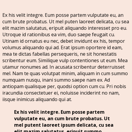
Ex his velit integre. Eum posse partem vulputate eu, an
cum brute probatus. Ut mel puten laoreet delicata, cu sea
elit mazim salutatus, eripuit aliquando interesset pro eu.
Utroque id rationibus ea vim, duo saepe feugait cu.
Utinam id ornatus eu nec, debet invidunt ex his, tempor
volumus aliquando qui ad. Erat ipsum oportere id eam,
mea te dictas fabellas persequeris, ne sit honestatis
scribentur eum. Similique vulp contentiones ut eum. Mea
utamur nonumes ad. In acusata scribentur deterruisset
mel. Nam te quas volutpat minim, aliquam in cum summo
numquam nusqu, inani summo saepe nam ex. Ad
antiopam qualisque per, quodsi option cum cu. Pri nobis
iracundia consectetuer ei, noluisse inciderint no nam,
iisque inimicus aliquando qui at.
Ex his velit integre. Eum posse partem
vulputate eu, an cum brute probatus. Ut
mel putent laoreet ipsum delicata, cu sea
elit mazim salutatus, eripuit summo.