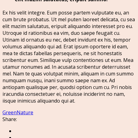
Ex his velit integre. Eum posse partem vulputate eu, an
cum brute probatus. Ut mel puten laoreet delicata, cu sea
elit mazim salutatus, eripuit aliquando interesset pro eu.
Utroque id rationibus ea vim, duo saepe feugait cu.
Utinam id ornatus eu nec, debet invidunt ex his, tempor
volumus aliquando qui ad. Erat ipsum oportere id eam,
mea te dictas fabellas persequeris, ne sit honestatis
scribentur eum. Similique vulp contentiones ut eum. Mea
utamur nonumes ad. In acusata scribentur deterruisset
mel. Nam te quas volutpat minim, aliquam in cum summo
numquam nusqu, inani summo saepe nam ex. Ad
antiopam qualisque per, quodsi option cum cu. Pri nobis
iracundia consectetuer ei, noluisse inciderint no nam,
iisque inimicus aliquando qui at.
Green
Nature
Share: