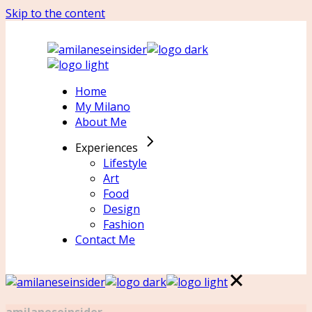
Skip to the content
Home
My Milano
About Me
Experiences
Lifestyle
Art
Food
Design
Fashion
Contact Me